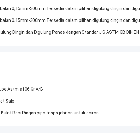
ebalan 0,15mm-300mm Tersedia dalam pilihan digulung dingin dan dig
ebalan 0,15mm-300mm Tersedia dalam pilihan digulung dingin dan dig
lung Dingin dan Digulung Panas dengan Standar JIS ASTM GB DIN EN
ube Astm a106 Gr.A/B
ot Sale
ulat Besi Ringan pipa tanpa jahitan untuk cairan