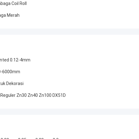
aga Coil Roll
baga Merah
ainted 0.12-4mm
000-6000mm
tuk Dekorasi
e Reguler Zn30 Zn40 Zn100 DX51D