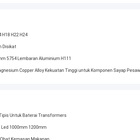
4 H18 H22 H24
 Disikat
mm 5754 Lembaran Aluminium H111
gnesium Copper Alloy Kekuatan Tinggi untuk Komponen Sayap Pesa
ipis Untuk Baterai Transformers
mpu Led 1000mm 1200mm
tuk Obat Kemasan Makanan