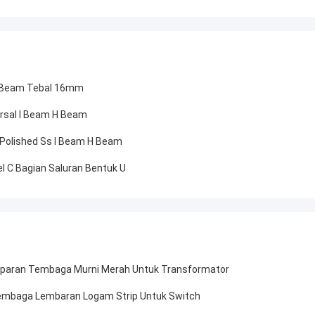
 H Beam Tebal 16mm
ersal I Beam H Beam
ed Polished Ss I Beam H Beam
l C Bagian Saluran Bentuk U
paran Tembaga Murni Merah Untuk Transformator
embaga Lembaran Logam Strip Untuk Switch