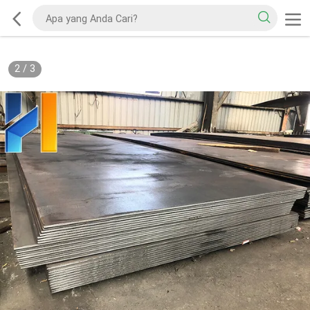
2
/
3