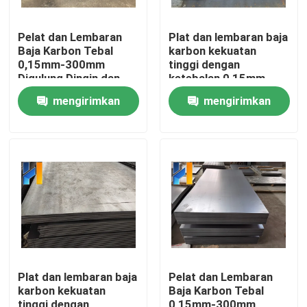
Pelat dan Lembaran
Plat dan lembaran baja
Baja Karbon Tebal
karbon kekuatan
0,15mm-300mm
tinggi dengan
Digulung Dingin dan
ketebalan 0,15mm-
Digulung Panas
300mm Tersedia
mengirimkan
mengirimkan
dengan Standar JIS
dalam pilihan digulung
ASTM GB DIN EN
dingin dan digulung
permintaan
permintaan
panas
Rumah
Produk
Plat dan lembaran baja
Pelat dan Lembaran
karbon kekuatan
Baja Karbon Tebal
Tentang Kami
tinggi dengan
0,15mm-300mm