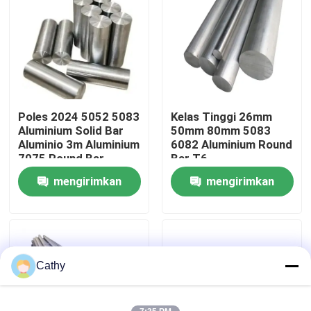
Tur Pabrik
Kontrol Kualitas
Poles 2024 5052 5083
Kelas Tinggi 26mm
Hubungi Kami
Aluminium Solid Bar
50mm 80mm 5083
Aluminio 3m Aluminium
6082 Aluminium Round
7075 Round Bar
Bar T6
Berita
mengirimkan
mengirimkan
permintaan
permintaan
Kasus-kasus
Minta Kutipan
Cathy
Lembaran Baja Tahan Karat