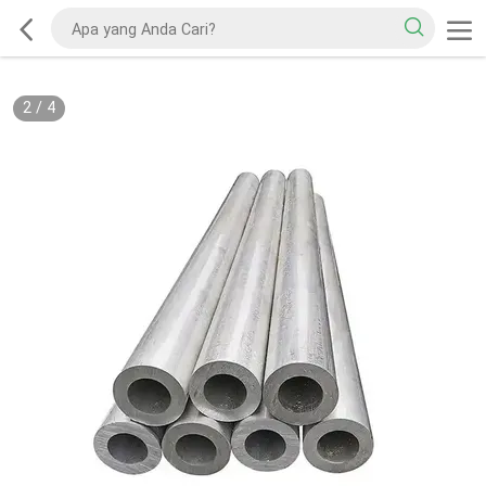
2
/
4