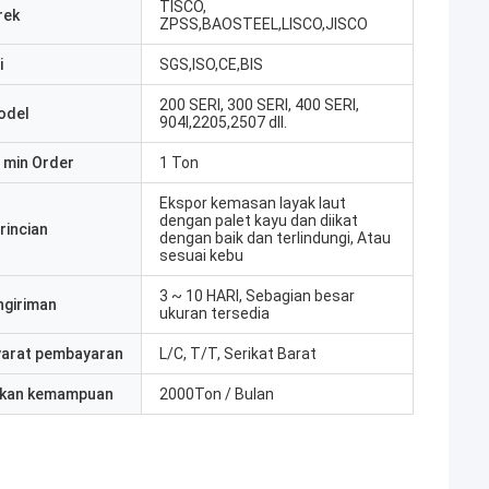
TISCO,
rek
ZPSS,BAOSTEEL,LISCO,JISCO
i
SGS,ISO,CE,BIS
200 SERI, 300 SERI, 400 SERI,
odel
904l,2205,2507 dll.
 min Order
1 Ton
Ekspor kemasan layak laut
dengan palet kayu dan diikat
rincian
dengan baik dan terlindungi, Atau
sesuai kebu
3 ~ 10 HARI, Sebagian besar
ngiriman
ukuran tersedia
yarat pembayaran
L/C, T/T, Serikat Barat
kan kemampuan
2000Ton / Bulan