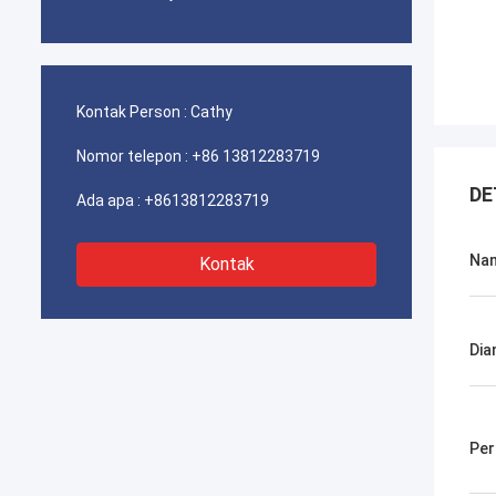
Kontak Person :
Cathy
Nomor telepon :
+86 13812283719
DE
Ada apa :
+8613812283719
Na
Kontak
Dia
Pe