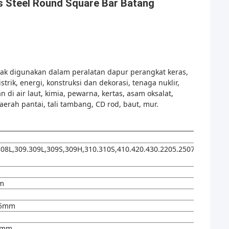
ss Steel Round Square Bar Batang
nyak digunakan dalam peralatan dapur perangkat keras,
rik, energi, konstruksi dan dekorasi, tenaga nuklir,
 di air laut, kimia, pewarna, kertas, asam oksalat,
aerah pantai, tali tambang, CD rod, baut, mur.
308L,309.309L,309S,309H,310.310S,410.420.430.2205.2507.409
m
mm
-55mm
00mm