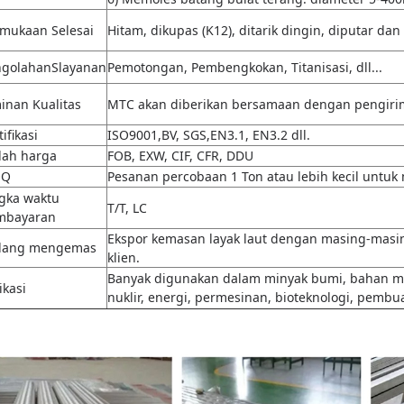
mukaan Selesai
Hitam, dikupas (K12), ditarik dingin, diputar dan 
ngolahan
S
layanan
Pemotongan, Pembengkokan, Titanisasi, dll...
inan Kualitas
MTC akan diberikan bersamaan dengan pengirim
tifikasi
ISO9001,BV, SGS,EN3.1, EN3.2 dll.
ilah harga
FOB, EXW, CIF, CFR, DDU
OQ
Pesanan percobaan 1 Ton atau lebih kecil untuk
gka waktu
T/T, LC
mbayaran
Ekspor kemasan layak laut dengan masing-masin
dang mengemas
klien.
Banyak digunakan dalam minyak bumi, bahan makan
ikasi
nuklir, energi, permesinan, bioteknologi, pembu