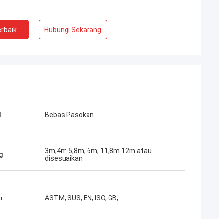
rbaik
Hubungi Sekarang
l
Bebas Pasokan
3m,4m 5,8m, 6m, 11,8m 12m atau
g
disesuaikan
ar
ASTM, SUS, EN, ISO, GB,