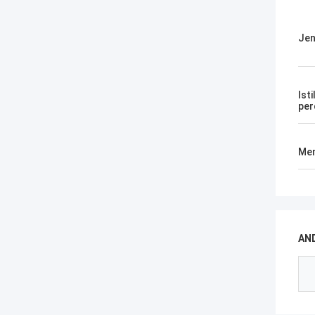
Jen
Isti
per
Men
AN