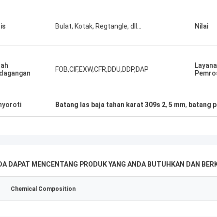
is
Bulat, Kotak, Regtangle, dll...
Nilai
lah
Layan
FOB,CIF,EXW,CFR,DDU,DDP,DAP
dagangan
Pemro
yoroti
Batang las baja tahan karat 309s 2
,
5 mm
,
batang p
DA DAPAT MENCENTANG PRODUK YANG ANDA BUTUHKAN DAN BERKO
Chemical Composition