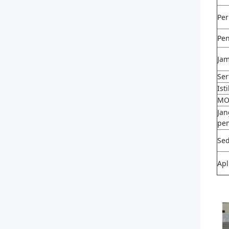
Per
Pe
Jam
Ser
Ist
M
Jan
pe
Se
Apl