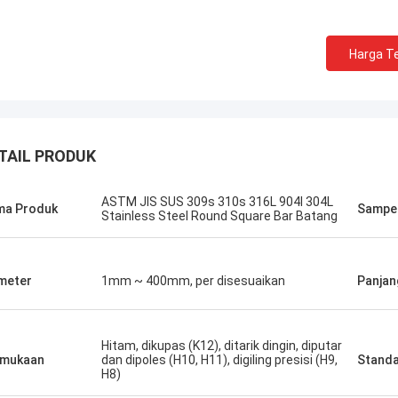
Harga Te
TAIL PRODUK
ASTM JIS SUS 309s 310s 316L 904l 304L
ma Produk
Sampe
Stainless Steel Round Square Bar Batang
meter
1mm ~ 400mm, per disesuaikan
Panjan
Hitam, dikupas (K12), ditarik dingin, diputar
rmukaan
dan dipoles (H10, H11), digiling presisi (H9,
Stand
H8)