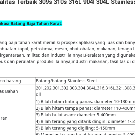
alitas Terbaik 309s 310s 316L 904l 304L Stainle
ikasi Batang Baja Tahan Karat:
ang baja tahan karat memiliki prospek aplikasi yang luas dan ba
buatan kapal, petrokimia, mesin, obat-obatan, makanan, tenaga list
irgantaraan, militer, dan industri lainnya!.Peralatan yang digunakan
uk dan peralatan produksi lainnya;industri makanan, fasilitas di d
ma barang
Batang/batang Stainless Steel
201.202.301.302.303.304.304L,316.316L,321.308.
as Bahan
dll
1) Bilah hitam linting panas: diameter 10-130m
2) Bilah hitam tempa panas: diameter 110-400
3) Bilah bulat asam: diameter 5-400mm
uran
4) Bilah terang yang ditarik dingin: diameter 1
5) Bilah terang yang digiling: 5-150mm
6) Memoles batang bulat terang: diameter 5-4