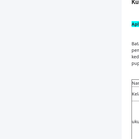
Ku
Apl
Bat
pem
ked
pup
Na
Kel
uk